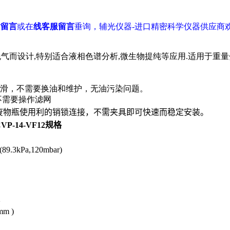
站留言
或在
线客服留言
垂询，辅光仪器-进口精密科学仪器供应商
气而设计,特别适合液相色谱分析,微生物提纯等应用.适用于重量分
滑，不需要换油和维护，无油污染问题。
不需要操作滤网
废物瓶使用
利的销
锁连接，不需夹具即可快速而稳定安装。
-14-VF12规格
.3kPa,120mbar)
2
m )