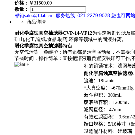
价格：
￥31500.00
数量：
邮箱sales@f-lab.cn
服务热线
021-2279 9028
您也可
网
商品详情
耐化学腐蚀真空抽滤器CVP-14-VF12
为快速溶剂过滤及脱
矿山,化工,造纸,食品,制药,环保等领域中的固液分离。
耐化学腐蚀真空抽滤器特点
无空气污染，免维护：所有泵都是活塞驱动泵，不需要润
节省时间，操作简单：直接把溶液瓶倒置安装即可工作,
利的
销
锁技术：滤网与
耐化学腐蚀真空抽滤器CVP
流速：18L/min
*大真空度： -670mmHg (89
漏斗容积：300mL
废液瓶容积：1200mL
滤网直径： 47mm
有效过滤面积： 9.6cm^
端口规格：5/16英寸（8m
过滤漏斗材料：硅玻璃