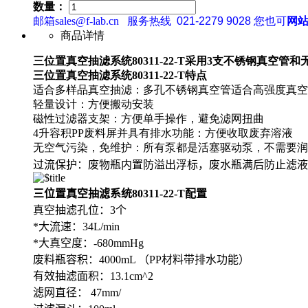
数量：
邮箱sales@f-lab.cn
服务热线
021-2279 9028
您也可
网
商品详情
三位置真空抽滤系统80311-22-T采用3支不锈钢真空管
三位置真空抽滤系统80311-22-T
特点
适合多样品真空抽滤：多孔不锈钢真空管适合高强度真空
轻量设计：方便搬动安装
磁性过滤器支架：方便单手操作，避免滤网扭曲
4升容积PP废料屏并具有排水功能：方便收取废弃溶液
无空气污染，免维护：所有泵都是活塞驱动泵，不需要润
过流保护：废物瓶内置防溢出浮标，废水瓶满后防止滤液
三位置真空抽滤系统80311-22-T
配置
真空抽滤孔位：3个
*大流速：34L/min
*大真空度：-680mmHg
废料瓶容积：4000mL （PP材料带排水功能）
有效抽滤面积：13.1cm^2
滤网直径： 47mm/