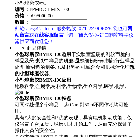
小型球磨仪器。
编号：
FPMRC-BMIX-100
价格：
￥95000.00
数量：
邮箱sales@f-lab.cn
服务热线
021-2279 9028
您也可
网
站留言
或在
线客服留言
垂询，辅光仪器-进口精密科学仪
器供应商欢迎您！
商品详情
小型球磨仪BMIX-100
适用于实验室坚硬的到软而脆的
样品及悬浊液中样品的研磨
,是
超细粉粉碎,制药行业样品
处理,新材料的制备,以及材料的机械合金和机械活化
理想
的小型球磨仪器
。
小型球磨仪BMIX-100
应用
地质科学,金属学,材料学,生物学,生命科学,医学,化学,
小型球磨仪BMIX-100
特点
可同时处理多个样品，从0.2ml到50ml不同体积均可处
理。
具有*大的安全性和*优的表现，具有电机制动功能，仅
仅当盖子合拢后，球磨机才开始工作，从而充分保证了
操作人员的安全性。
具有方便使用的夹具功能，帮助用户非常方便地夹持研