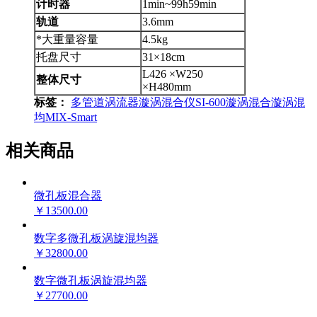
计时器
1min~99h59min
轨道
3.6mm
*大重量容量
4.5kg
托盘尺寸
31×18cm
L426 ×W250
整体尺寸
×H480mm
标签：
多管道涡流器
漩涡混合仪
SI-600
漩涡混合
漩涡混
均
MIX-Smart
相关商品
微孔板混合器
￥13500.00
数字多微孔板涡旋混均器
￥32800.00
数字微孔板涡旋混均器
￥27700.00