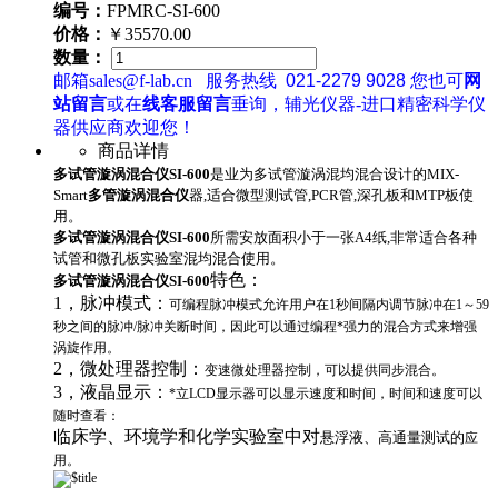
编号：
FPMRC-SI-600
价格：
￥35570.00
数量：
邮箱sales@f-lab.cn
服务热线
021-2279 9028
您也可
网
站留言
或在
线客服留言
垂询，辅光仪器-进口精密科学仪
器供应商欢迎您！
商品详情
多试管漩涡混合仪
SI-600
是业为多试管漩涡混均混合设计的MIX-
Smart
多管漩涡混合仪
器,适合微型测试管,PCR管,深孔板和MTP板使
用。
多试管漩涡混合仪
SI-600
所需安放面积小于一张A4纸,非常适合各种
试管和微孔板实验室混均混合使用。
特色：
多试管漩涡混合仪
SI-600
1，脉冲模式：
可编程脉冲模式允许用户在1秒间隔内调节脉冲在1～59
秒之间的脉冲/脉冲关断时间，因此可以通过编程*强力的混合方式来增强
涡旋作用。
2，微处理器控制：
变速微处理器控制，可以提供同步混合。
3，液晶显示：
*立LCD显示器可以显示速度和时间，时间和速度可以
随时查看：
临床学、环境学和化学实验室中对
悬浮液、高通量测试的
应
用。