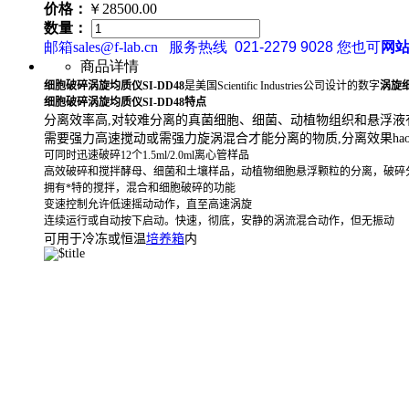
价格：
￥28500.00
数量：
邮箱sales@f-lab.cn
服务热线
021-2279 9028
您也可
网
商品详情
细胞破碎涡旋均质仪SI-DD48
是美国Scientific Industries公司设计的数字
涡旋
细胞破碎涡旋均质仪SI-DD48
特点
分离效率高,对较难分离的真菌细胞、细菌、动植物组织和悬浮液
需要强力高速搅动
或需强力旋涡混合才能分离的物质,分离效果ha
可同时迅速破碎12个1.5ml/2.0ml离心管样品
高效破碎和搅拌酵母、细菌和土壤样品，动植物细胞悬浮颗粒的分离，破碎
拥有*特的搅拌，混合和细胞破碎的功能
变速控制允许低速摇动动作，直至高速涡旋
连续运行或自动按下启动。快速，彻底，安静的涡流混合动作，但无振动
可用于冷冻或恒温
培养箱
内