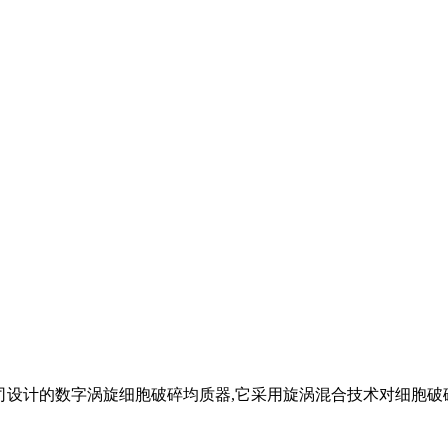
dustries公司设计的数字涡旋细胞破碎均质器,它采用旋涡混合技术对细胞