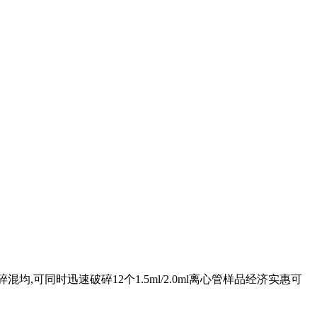
破碎混均,可同时迅速破碎12个1.5ml/2.0ml离心管样品经济实惠可