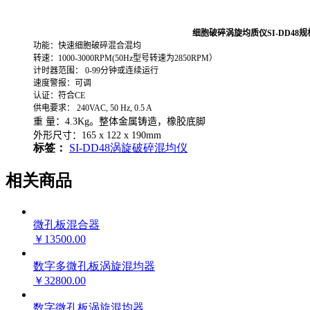
细胞破碎涡旋均质仪SI-DD48
规
功能：快速细胞破碎混合混均
转速：1000-3000RPM(50Hz型号转速为2850RPM）
计时器范围： 0-99分钟或连续运行
速度警报：可调
认证：符合CE
供电要求： 240VAC, 50 Hz, 0.5 A
重 量：4.3Kg。整体金属铸造，橡胶底脚
外形尺寸：165 x 122 x 190mm
标签：
SI-DD48
涡旋
破碎
混均仪
相关商品
微孔板混合器
￥13500.00
数字多微孔板涡旋混均器
￥32800.00
数字微孔板涡旋混均器