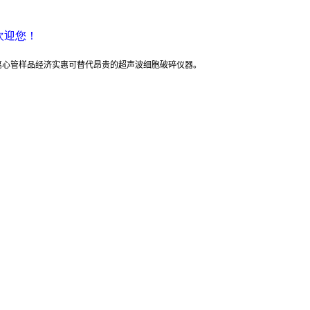
欢迎您！
.0ml离心管样品经济实惠可替代昂贵的超声波细胞破碎仪器。