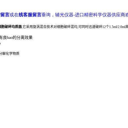
站留言
或在
线客服留言
垂询，辅光仪器-进口精密科学仪器供应商
细胞破碎均质器
,它采用旋涡混合技术对细胞破碎混均,可同时迅速破碎12个1.5ml/2
有良hao的分离效果
o
分解化学物质