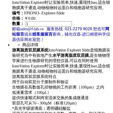
IonoVation Explorer时让实验简单,快速,重现性hao,适合细
胞膜离子通道,动物植物转运蛋白和细胞器研究应用。
编号：
FPIONO- Explorer-Slide
价格：
￥0.00
数量：
邮箱sales@f-lab.cn
服务热线
021-2279 9028
您也可
网
站留言
或在
线客服留言
垂询，辅光仪器-进口精密科学仪
器供应商欢迎您！
商品详情
游离脂质双层膜系统
IonoVation Explorer Slide是细胞膜实
验研究当中有效地产生
水平游离脂质双层膜,
是生物物理
学家进行生物膜研究的理想仪器,可以在同时使用
IonoVation Explorer时让实验简单,快速,重现性hao,适合细
胞膜离子通道,动物植物转运蛋白和细胞器研究应用。
游离脂质双层膜系统特点
用于自动双层分子膜制作和验证
生物膜在高数值孔径物镜的工作距离（100µm）之内
低液量需求（100µL）
提供快速顺式和跨室流体交换的集成微通道
双层孔可从70 - 300µM（标准120µm）
*高光学级玻璃底；透明硼硅酸盐