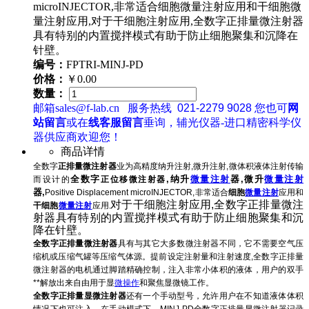
microINJECTOR,非常适合细胞微量注射应用和干细胞微
量注射应用,对于干细胞注射应用,全数字正排量微注射器
具有特别的内置搅拌模式有助于防止细胞聚集和沉降在
针壁。
编号：
FPTRI-MINJ-PD
价格：
￥0.00
数量：
邮箱sales@f-lab.cn
服务热线
021-2279 9028
您也可
网
站留言
或在
线客服留言
垂询，辅光仪器-进口精密科学仪
器供应商欢迎您！
商品详情
全数字
正排量微注射器
业为高精度纳升注射,微升注射,微体积液体注射传输
全数字
,纳升
微量注射
器,微升
微量注射
而设计的
正位移微注射器
器,
Positive Displacement
microINJECTOR,
非常适合
细胞
微量注射
应用和
对于干细胞注射应用,
全数字正排量微注
干细胞
微量注射
应用
,
射器具有
特别的内置搅拌模式有助于防止细胞聚集和沉
降在针壁。
全数字正排量微注射器
具有与其它大多数微注射器不同，它不需要空气压
缩机或压缩气罐等压缩气体源。提前设定注射量和注射速度,
全数字正排量
微注射器的电机
通过脚踏精确控制，注入非常小体积的液体，用户的双手
**解放出来自由用于显
微操作
和聚焦显微镜工作。
全数字正排量显微注射器
还有一个手动型号，允许用户在不知道液体体积
情况下也可注入。在手动模式下，MINJ-PD
全数字正排量显微注射器
记录