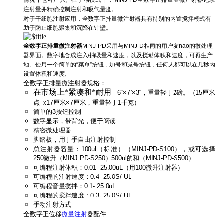
注射量并精确控制注射和吸气量度。
对于干细胞注射应用，
全数字正排量微注射器具有
特别的内置搅拌模式有
助于防止细胞聚集和沉降在针壁。
全数字正排量微注射器
MINJ-PD采用与MINJ-D相同的用户友hao的微处理
器界面。数字地合成注入/抽吸量和速度，以及搅动体积和速度，可再生产
地。使用一个简单的“菜单”按钮，加号和减号按钮，任何人都可以在几秒内
设置体积和速度。
全数字正排量微注射器
规格：
在市场上*紧凑和*耐用
6“×7”×3“，重量轻于2磅。（15厘米
点¯x17厘米×7厘米，重量轻于1千克）
简单的3按钮控制
数字显示，带背光，便于阅读
精密微处理器
脚踏板，用于手自由注射控制
总注射器容量：100ul（标准）（MINJ-PD-S100），或可选择
250微升（MINJ PD-S250）500ul的和（MINJ-PD-S500）
可编程注射体积：0.01- 25.00uL（用100微升注射器）
可编程的注射速度：0.4- 25.0S/ UL
可编程音量搅拌：0.1- 25.0uL
可编程的搅拌速度：0.3- 25.0S/ UL
手动注射方式
全数字正位移
微量注射
器配件