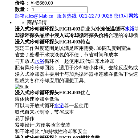
价格：
￥45660.00
数量：
邮箱sales@f-lab.cn
服务热线
021-2279 9028
您也可
网
商品详情
浸入式
冷却循环
探头FIGR-003
是业为
冷冻低温循环
水浴
却循环
探头
品牌
中
浸入式
冷却循环
探头
价格
合理的冷却循
浸入式
冷却循环
探头FIGR-003
特点
宽泛工作温度范围足以满足应用需要,-30摄氏度到室温
省去了处理干冰或液氮的不便，节省时间和成本
与开放式
水浴
循环器一起使用,取代自来水冷却
配有风冷冷却回路，适用于冷却较小体积、去除反应热或
浸入式冷却器主要用于与加热循环器相连或在低温下快速
型成为各种冷却应用的理想工具。
浸入式
冷却循环
探头FIGR-003
优点
液体快速冷却至低温
可以与开放式循环
水浴
器一起使用
取代自来水制冷，节省成本
易于操作
紧凑设计,方便实验室安装
和干冰相比,*加持续性冷却和安全
浸入式
冷却循环
探头FIGR-003
规格参数