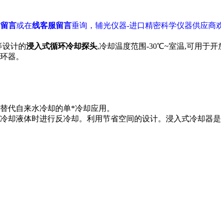
站留言
或在
线客服留言
垂询，辅光仪器-进口精密科学仪器供应商
等设计的
浸入式
循环冷却
探头
,冷却温度范围-30℃~室温,可用
环器。
替代自来水冷却的单*冷却应用。
冷却液体时进行反冷却。利用节省空间的设计。浸入式冷却器是