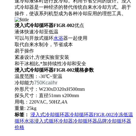
速冷却液体时进行反冷却。利用节省空间的设计。浸入
式冷却器是一种经济的替代传统自来水冷却方式。易于
操作，使该系列机型成为各种冷却应用的理想工具。
浸入式
冷却循环
器FIGR-002
优点
液体快速冷却至低温
可以与开放式循环
水浴
器一起使用
取代自来水制冷，节省成本
易于操作
紧凑设计,方便实验室安装
和干冰相比,*加持续性冷却和安全
浸入式
冷却循环
器FIGR-002
规格参数
温度范围：-30℃~室温
冷却能力
750Kcal/hr
外形尺寸：W230xD320xH500mm
探头尺寸：直径51mm x200mm
用电：220VAC, 50HZ,4A
重量: 25kg
标签：
浸入式冷却循环器
冷却循环器
FIGR-002
冷冻低温
循环水浴
浸入式循环冷却器
冷却循环器品牌
冷却循环器
价格