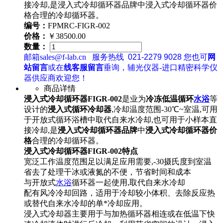
接冷却,是浸入式冷却循环器品牌中浸入式冷却循环器价
格合理的冷却循环器。
编号：
FPMRC-FIGR-002
价格：
￥38500.00
数量：
邮箱sales@f-lab.cn
服务热线
021-2279 9028
您也可
网
站留言
或在
线客服留言
垂询，辅光仪器-进口精密科学仪
器供应商欢迎您！
商品详情
浸入式
冷却循环
器FIGR-002
是业为
冷冻低温循环
水浴
等
设计的
浸入式
循环冷却器
,冷却温度范围-30℃~室温,可用
于开放式循环浴槽中取代自来水冷却,也可用于小样本直
接冷却,是
浸入式
冷却循环
器
品牌
中
浸入式
冷却循环
器
价
格
合理的冷却循环器。
浸入式
冷却循环
器FIGR-002
特点
宽泛工作温度范围足以满足应用需要,-30摄氏度到室温
省去了处理干冰或液氮的不便，节省时间和成本
与开放式
水浴
循环器一起使用,取代自来水冷却
配有风冷冷却回路，适用于冷却较小体积、去除反应热
或替代自来水冷却的单*冷却应用。
浸入式冷却器主要用于与加热循环器相连或在低温下快