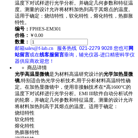
温度下对试样进行光学分析。并确定几何参数和特征温
度。测量的设计允许将材料加热到高于其熔点的温度。
适用于确定：烧结特性，软化特性，熔化特性，热膨胀
特性。
编号：
FPHES-EM301
价格：
￥0.00
数量：
邮箱sales@f-lab.cn
服务热线
021-2279 9028
您也可
网
站留言
或在
线客服留言
垂询，辅光仪器-进口精密科学仪
器供应商欢迎您！
商品详情
光学高温显微镜
是为材料高温研究设计的
光学加热显微
镜
,特别适合热光学分析技术,用于分析材料高温特性确
定。在加热显微镜中，使用非接触技术在*高1600°C的
温度下对试样进行光学分析。EMI III软件自动分析试件
的轮廓，并确定几何参数和特征温度。测量的设计允许
将材料加热到高于其熔点的温度。适用于确定：
烧结特性
软化特性
熔化特性
热膨胀特性