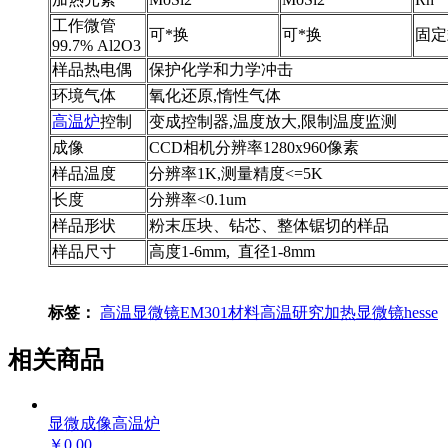
工作微管
可*换
可*换
固定
99.7% Al2O3
样品热电偶
保护化学和力学冲击
环境气体
氧化还原,惰性气体
高温炉
控制
变成控制器,温度放大,限制温度监测
成像
CCD相机分辨率1280x960像素
样品温度
分辨率1K,测量精度<=5K
长度
分辨率<0.1um
样品形状
粉末压块、钻芯、整体锯切的样品
样品尺寸
高度1-6mm, 直径1-8mm
标签：
高温显微镜
EM301
材料高温研究
加热显微镜
hesse
相关商品
显微成像高温炉
￥0.00