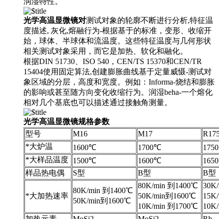
润湿特性。
光学高温显微镜对
测试对象的轮廓不断进行分析,特征温
度描述, 灰化,熔融行为-根据基于的标准，变形、收缩开
始，球体、半球体和流温度。这些特征温度与几何形状
相关测试对象采用，而它是加热、软化和融化。
根据DIN 51730、ISO 540，CEN/TS 15370和CEN/TR
15404使用固定算法,创建膨胀曲线基于定量威慑-测试对
象区域的分层，高度和宽度。例如：Informa-烧结和膨胀
的影响或甚至随方向变化收缩行为。润湿beha-一个熔化
相对几个基底也可以描述通过接触角测量。
光学高温显微镜规格参数
型号
M16
M17
R17
*大炉温
1600℃
1700℃
175
*大样品温度
1500℃
1600℃
165
样品热电偶
S型
B型
B型
80K/min 到1400℃
30K
80K/min 到1400℃
*大加热速率
50K/min到1600℃
15K
50K/min到1600℃
10K/min 到1700℃
10K
加热元素
MoSi2
MoSi2
Rh