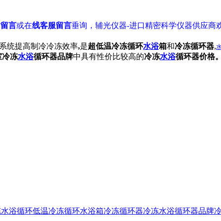
站留言
或在
线客服留言
垂询，辅光仪器-进口精密科学仪器供应商
制冷系统提高制冷冷冻效率
,
是
超低温冷冻循环
水浴
箱
和
冷冻循环器
,
室
冷冻
水浴
循环器品牌
中具有性价比较高的
冷冻
水浴
循环器
价格
冻水浴循环
低温冷冻循环水浴箱
冷冻循环器
冷冻水浴循环器品牌