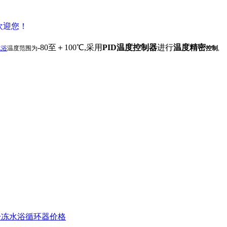
欢迎您！
-80至＋100℃,采用
PID温度控制器
进行
温度精密
水浴
温度范围为
控制
,
。
冷冻水浴循环器价格