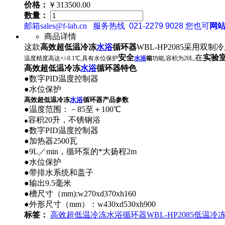
价格：
￥313500.00
数量：
邮箱sales@f-lab.cn
服务热线
021-2279 9028
您也可
网
商品详情
这款
高效超低温冷冻
水浴
循环器
WBL-HP2085采用双
安全
在
实验
温度精度高达+/-0.1℃,具有水位保护
水浴
箱
功能,容积为20L,
高效超低温冷冻
水浴
循环器
特色
●数字PID温度控制器
●水位保护
高效超低温冷冻
水浴
循环器
产品参数
●温度范围：－85至＋100℃
容积20升，不锈钢浴
●
●数字PID温度控制器
●加热器2500瓦
●9L／min，循环泵的*大扬程2m
●水位保护
●带排水系统和盖子
●输出9.5毫米
●槽尺寸（mm):w270xd370xh160
●外形尺寸（mm）：w430xd530xh900
标签：
高效超低温冷冻水浴循环器
WBL-HP2085
低温冷