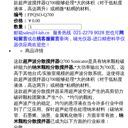
款超声波搅拌器Q700能够处理*大的体积（对于低粘度
液体，高达两升）或稍微*粘稠的材料。
编号：
FPQSO-Q700
价格：
￥0.00
数量：
邮箱sales@f-lab.cn
服务热线
021-2279 9028
您也可
网
站留言
或在
线客服留言
垂询，辅光仪器-进口精密科学仪
器供应商欢迎您！
商品详情
这款
超声波分散搅拌器
Q700 Sonicator是具有纳米颗粒破
碎能力的
纳米颗粒分散搅拌器,
*大功率输出为700瓦，远
高于其他台式/实验室规模的超声波分散系统。
这使得这
款超声波搅拌器Q700能够处理*大的体积（对于低粘度
液体，高达两升）或稍微*粘稠的材料。
这款
超声波分散搅拌器采用超声波空化产生的高剪切力
破碎颗粒团聚体,产生*小、*均匀的颗粒。
超声波产生的稳定、均匀的悬浮液在当今许多行业中得
到了广泛应用。探针超声处理在处理纳米材料（碳纳米
管、石墨烯、油墨、金属氧化物等）方面非常有效，
纳
米颗粒分散搅拌器
已成为以下方面的行业标准：
分散